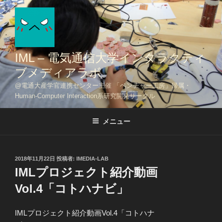
コ
ン
テ
ン
ツ
IML – 電気通信大学インタラクティ
へ
ブメディアラボ
ス
@電通大産学官連携センター主催 「ベンチャー工房」帰属・
キ
Human-Computer Interaction系研究開発サークル
ッ
プ
メニュー
投
2018年11月22日
投稿者:
IMEDIA-LAB
稿
IMLプロジェクト紹介動画
日:
Vol.4「コトハナビ」
IMLプロジェクト紹介動画Vol.4「コトハナ