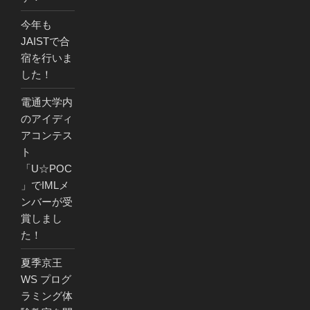
今年も
JAISTで合
宿を行いま
した！
電通大学内
のアイディ
アコンテス
ト
「U☆POC
」でIMLメ
ンバーが受
賞しまし
た！
夏季京王
WS プログ
ラミング体