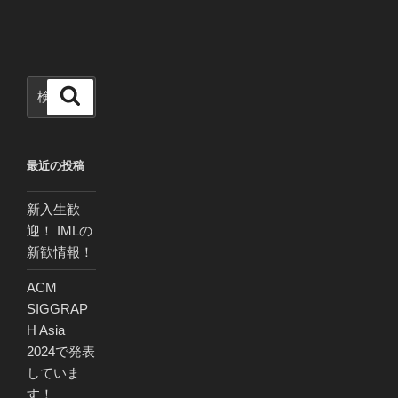
投
シ
稿
ョ
ン
検
検
索
索:
最近の投稿
新入生歓
迎！ IMLの
新歓情報！
ACM
SIGGRAP
H Asia
2024で発表
していま
す！