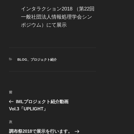
インタラクション2018 （第22回
一般社団法人情報処理学会シン
ポジウム）にて展示
カ
BLOG
、
プロジェクト紹介
テ
ゴ
リ
ー
投
前
前
稿
の
IMLプロジェクト紹介動画
ナ
投
Vol.3「UPLIGHT」
ビ
稿
ゲ
次
次
の
ー
調布祭2018で展示を行います。