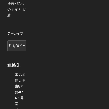
発表･展示
の予定と実
績
アーカイブ
ア
ー
カ
イ
連絡先
ブ
電気通
信大学
東8号
館405･
409号
室