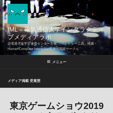
コ
ン
テ
ン
ツ
IML – 電気通信大学インタラクティ
へ
ブメディアラボ
ス
@電通大産学官連携センター主催 「ベンチャー工房」帰属・
キ
Human-Computer Interaction系研究開発サークル
ッ
プ
メニュー
メディア掲載 受賞歴
東京ゲームショウ2019