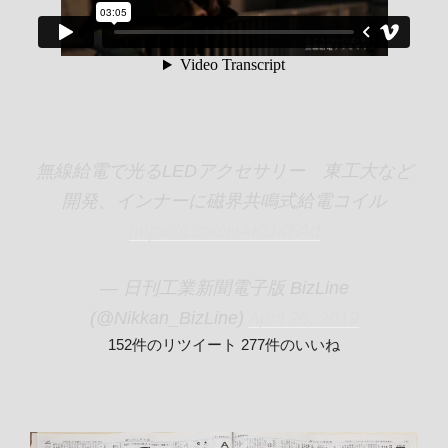
無線給電で光るLEDアクセサリー 東工大など
開発、インナーに磁界共鳴式給電コイル
https://t.co/cHAKlJXFAd
— 日刊工業新聞電子版 BizLine
(@Nikkan_BizLine)
April 26, 2019
152件のリツイート 277件のいいね