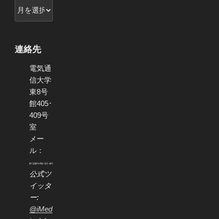
ア
ー
カ
イ
連絡先
ブ
電気通
信大学
東8号
館405･
409号
室
メー
ル：
公式ツ
イッタ
ー:
@iMed