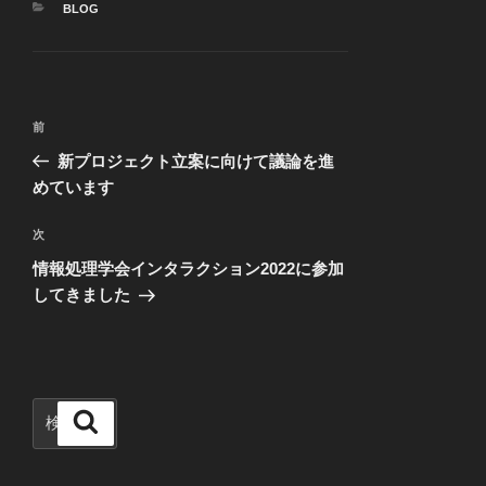
カ
BLOG
テ
ゴ
リ
ー
投
前
前
稿
の
新プロジェクト立案に向けて議論を進
ナ
投
めています
ビ
稿
ゲ
次
次
の
ー
情報処理学会インタラクション2022に参加
投
シ
してきました
稿
ョ
ン
検
検
索
索: