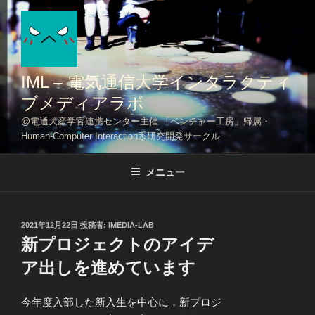
コ
ン
テ
ン
ツ
IML – 電気通信大学インタラクティ
へ
ブメディアラボ
ス
@電通大産学官連携センター主催 「ベンチャー工房」帰属・
キ
Human-Computer Interaction系研究開発サークル
ッ
プ
メニュー
投
2021年12月22日
投稿者:
IMEDIA-LAB
稿
新プロジェクトのアイデ
日:
ア出しを進めています
今年度入部した新入生を中心に，新プロジ