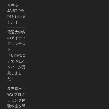
今年も
JAISTで合
宿を行いま
した！
電通大学内
のアイディ
アコンテス
ト
「U☆POC
」でIMLメ
ンバーが受
賞しまし
た！
夏季京王
WS プログ
ラミング体
験教室を開