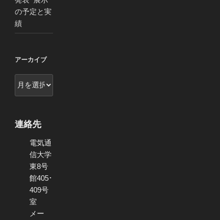
の予定と実
績
アーカイブ
ア
ー
カ
イ
連絡先
ブ
電気通
信大学
東8号
館405･
409号
室
メー