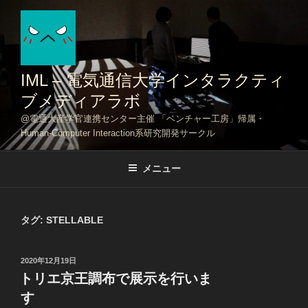
コ
ン
テ
ン
ツ
IML – 電気通信大学インタラクティ
へ
ブメディアラボ
ス
@電通大産学官連携センター主催 「ベンチャー工房」帰属・
キ
Human-Computer Interaction系研究開発サークル
ッ
プ
メニュー
タグ:
STELLABLE
投
2020年12月19日
稿
トリエ京王調布で展示を行いま
日:
す