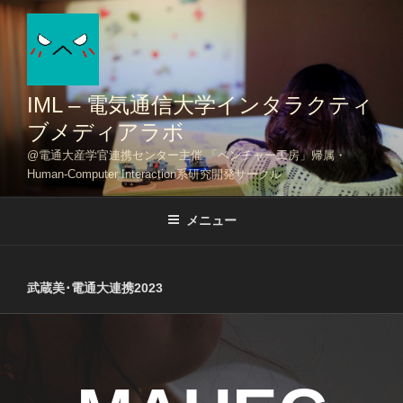
コ
ン
テ
ン
ツ
IML – 電気通信大学インタラクティ
へ
ブメディアラボ
ス
@電通大産学官連携センター主催 「ベンチャー工房」帰属・
キ
Human-Computer Interaction系研究開発サークル
ッ
プ
メニュー
武蔵美･電通大連携2023