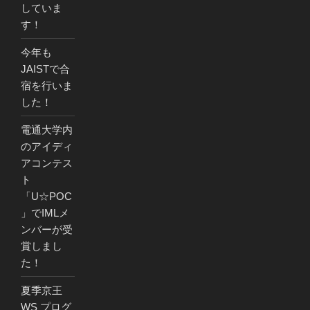
していま
す！
今年も
JAISTで合
宿を行いま
した！
電通大学内
のアイディ
アコンテス
ト
「U☆POC
」でIMLメ
ンバーが受
賞しまし
た！
夏季京王
WS プログ