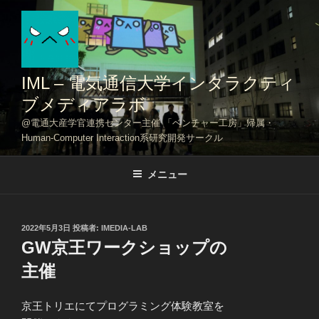
コ
ン
テ
ン
ツ
IML – 電気通信大学インタラクティ
へ
ブメディアラボ
ス
@電通大産学官連携センター主催 「ベンチャー工房」帰属・
キ
Human-Computer Interaction系研究開発サークル
ッ
プ
メニュー
投
2022年5月3日
投稿者:
IMEDIA-LAB
稿
GW京王ワークショップの
日:
主催
京王トリエにてプログラミング体験教室を