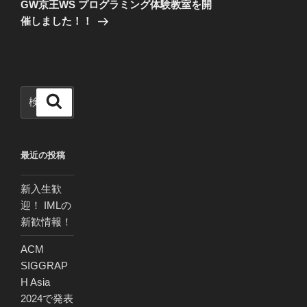
の
ー
GW京王WS プログラミング体験教室を開
投
シ
催しました！！
稿
ョ
ン
検
検
索
索:
最近の投稿
新入生歓
迎！ IMLの
新歓情報！
ACM
SIGGRAP
H Asia
2024で発表