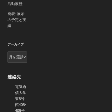
活動履歴
発表･展示
の予定と実
績
アーカイブ
ア
ー
カ
イ
連絡先
ブ
電気通
信大学
東8号
館405･
409号