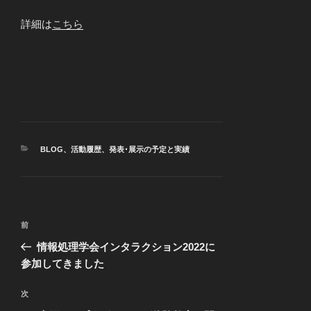
詳細は
こちら
カ
BLOG
、
活動履歴
、
発表･展示の予定と実績
テ
ゴ
リ
ー
投
前
前
稿
の
情報処理学会インタラクション2022に
ナ
投
参加してきました
ビ
稿
ゲ
次
次