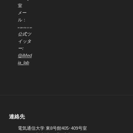
室
メー
ル：
公式ツ
イッタ
ー:
@iMed
ia_lab
連絡先
電気通信大学 東8号館405･409号室