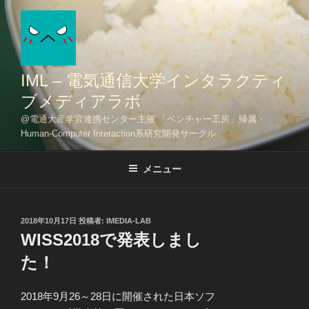
コ
ン
テ
ン
ツ
IML – 電気通信大学インタラクティ
へ
ブメディアラボ
ス
@電通大産学官連携センター主催 「ベンチャー工房」帰属・
キ
Human-Computer Interaction系研究開発サークル
ッ
プ
メニュー
投
2018年10月17日
投稿者:
IMEDIA-LAB
稿
WISS2018で発表しまし
日:
た！
2018年9月26～28日に開催された日本ソフ