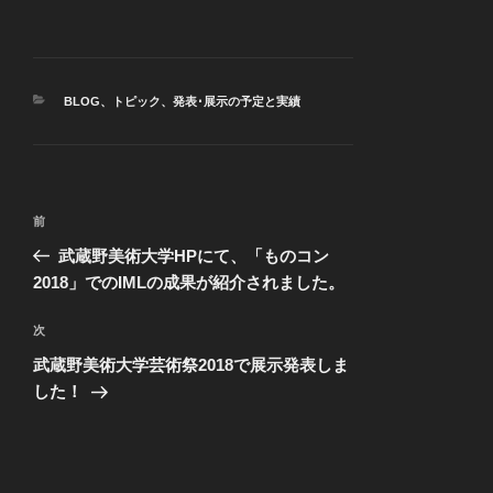
カ
BLOG
、
トピック
、
発表･展示の予定と実績
テ
ゴ
リ
ー
投
前
前
稿
の
武蔵野美術大学HPにて、「ものコン
ナ
投
2018」でのIMLの成果が紹介されました。
ビ
稿
ゲ
次
次
の
ー
武蔵野美術大学芸術祭2018で展示発表しま
投
シ
した！
稿
ョ
ン