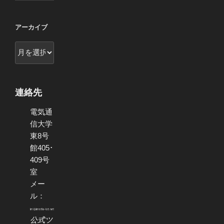
アーカイブ
ア
ー
カ
イ
連絡先
ブ
電気通
信大学
東8号
館405･
409号
室
メー
ル：
公式ツ