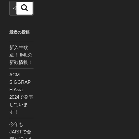
検
検
索
索:
最近の投稿
新入生歓
迎！ IMLの
新歓情報！
ACM
SIGGRAP
H Asia
2024で発表
していま
す！
今年も
JAISTで合