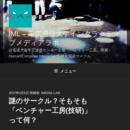
コ
ン
テ
ン
ツ
IML – 電気通信大学インタラクティ
へ
ブメディアラボ
ス
@電通大産学官連携センター主催 「ベンチャー工房」帰属・
キ
Human-Computer Interaction系研究開発サークル
ッ
プ
メニュー
投
2017年4月6日
投稿者:
IMEDIA-LAB
稿
謎のサークル？そもそも
日:
「ベンチャー工房(技研)」
って何？