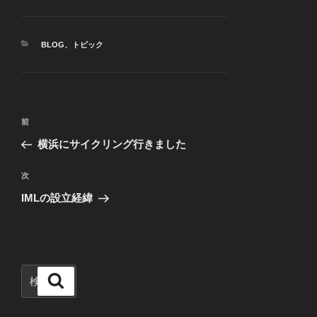
カ
BLOG
、
トピック
テ
ゴ
リ
ー
投
前
前
稿
の
横浜にサイクリング行きました
ナ
投
ビ
稿
次
次
ゲ
の
IMLの設立経緯
投
ー
稿
シ
ョ
ン
検
検
索
索: