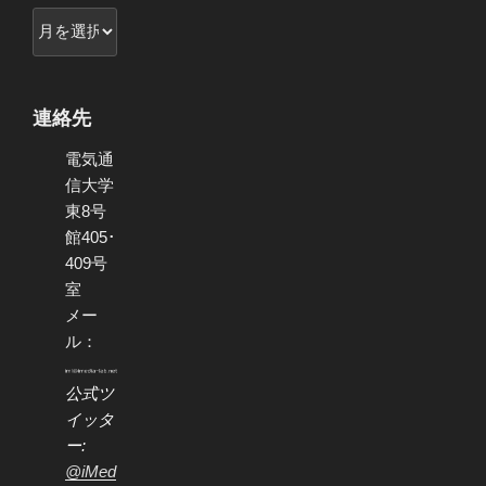
ア
ー
カ
イ
連絡先
ブ
電気通
信大学
東8号
館405･
409号
室
メー
ル：
公式ツ
イッタ
ー:
@iMed