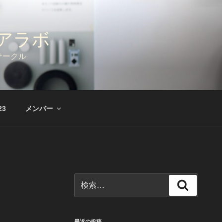
メディアラボ
発サークル
3
メンバー
検
検
索:
索
最近の投稿