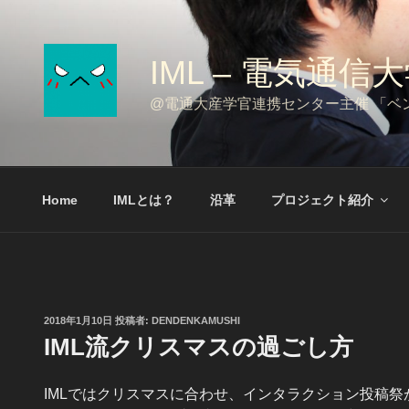
コ
ン
テ
IML – 電
ン
ツ
@電通大産学官連携センター主催 「ベンチャー
へ
ス
キ
ッ
Home
IMLとは？
沿革
プロジェクト紹介
プ
投
2018年1月10日
投稿者:
DENDENKAMUSHI
稿
IML流クリスマスの過ごし方
日:
IMLではクリスマスに合わせ、インタラクション投稿祭