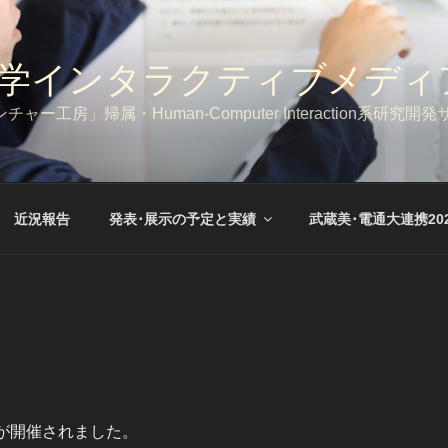
気通信大学インタラクティブ
工房」帰属・Human-Computer Interaction系研究開
近況報告
発表･展示の予定と実績
武蔵美･電通大連携202
が開催されました。