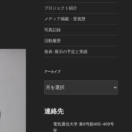
プロジェクト紹介
メディア掲載・受賞歴
写真記録
活動履歴
発表･展示の予定と実績
アーカイブ
ア
ー
カ
イ
ブ
連絡先
電気通信大学 東8号館405･409号
室